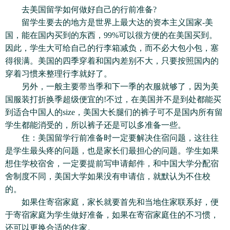
去美国留学如何做好自己的行前准备?
留学生要去的地方是世界上最大达的资本主义国家-美
国，能在国内买到的东西，99%可以很方便的在美国买到。
因此，学生大可给自己的行李箱减负，而不必大包小包，塞
得很满。美国的四季穿着和国内差别不大，只要按照国内的
穿着习惯来整理行李就好了。
另外，一般主要带当季和下一季的衣服就够了，因为美
国服装打折换季超级便宜的!不过，在美国并不是到处都能买
到适合中国人的size，美国大长腿们的裤子可不是国内所有留
学生都能消受的，所以裤子还是可以多准备一些。
住：美国留学行前准备时一定要解决住宿问题，这往往
是学生最头疼的问题，也是家长们最担心的问题。学生如果
想住学校宿舍，一定要提前写申请邮件，和中国大学分配宿
舍制度不同，美国大学如果没有申请信，就默认为不住校
的。
如果住寄宿家庭，家长就要首先和当地住家联系好，便
于寄宿家庭为学生做好准备，如果在寄宿家庭住的不习惯，
还可以更换合适的住家。